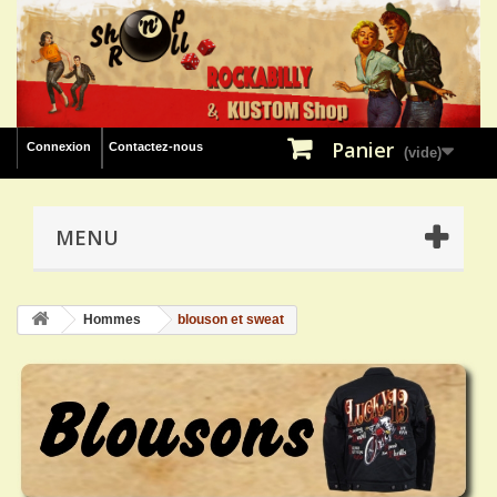
Panier
Connexion
Contactez-nous
(vide)
MENU
Hommes
blouson et sweat