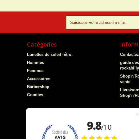
newsletter
Catégories
Inform
Lunettes de soleil rétro.
Contacte
Hommes
guide des
rockabill
Femmes
Shop'n'Ro
Accessoires
vente
Barbershop
Livraisons
Goodies
Shop'n'Ro