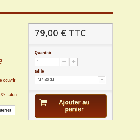
79,00 €
TTC
Quantité
e
taille
M / 58CM
e couvrir
00% coton.
Ajouter au
panier
terest