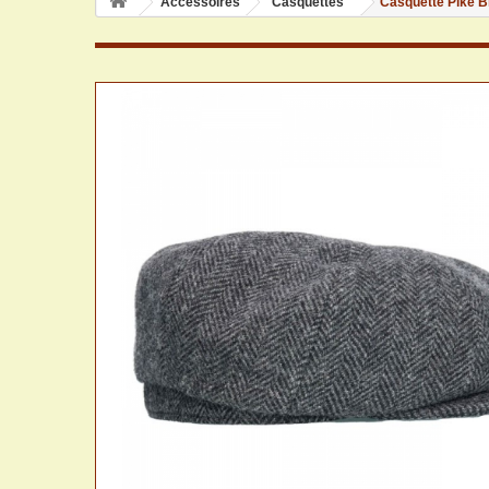
Accessoires
Casquettes
Casquette Pike Br