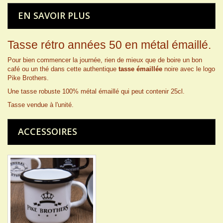
EN SAVOIR PLUS
Tasse rétro années 50 en métal émaillé.
Pour bien commencer la journée, rien de mieux que de boire un bon
café ou un thé dans cette authentique
tasse émaillée
noire avec le logo
Pike Brothers.
Une tasse robuste 100% métal émaillé qui peut contenir 25cl.
Tasse vendue à l'unité.
ACCESSOIRES