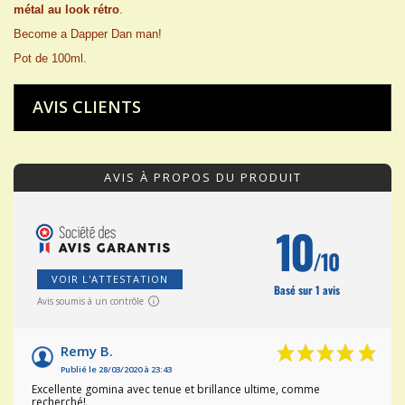
métal au look rétro
.
Become a Dapper Dan man!
Pot de 100ml.
AVIS CLIENTS
AVIS À PROPOS DU PRODUIT
10
/10
VOIR L'ATTESTATION
Basé sur 1 avis
Avis soumis à un contrôle
Remy B.
Publié le 28/03/2020 à 23:43
Excellente gomina avec tenue et brillance ultime, comme
recherché!