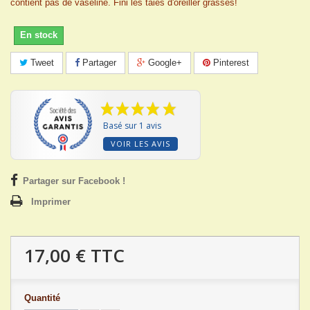
contient pas de vaseline. Fini les taies d'oreiller grasses!
En stock
Tweet
Partager
Google+
Pinterest
Basé sur 1 avis
VOIR LES AVIS
Partager sur Facebook !
Imprimer
17,00 €
TTC
Quantité