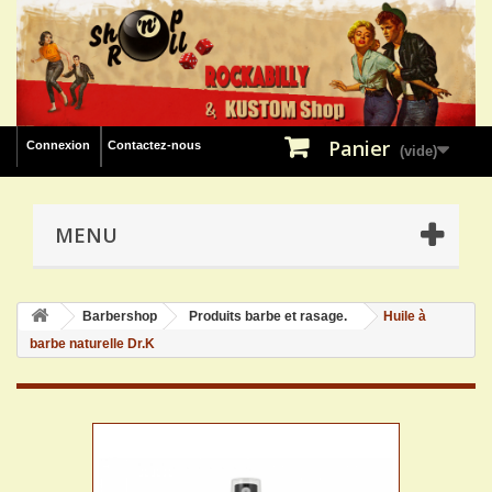
Panier
Connexion
Contactez-nous
(vide)
MENU
Barbershop
Produits barbe et rasage.
Huile à
barbe naturelle Dr.K