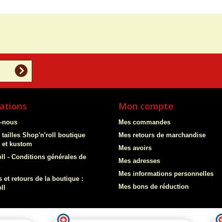
ations
Mon compte
z-nous
Mes commandes
 tailles Shop'n'roll boutique
Mes retours de marchandise
y et kustom
Mes avoirs
ll - Conditions générales de
Mes adresses
Mes informations personnelles
 et retours de la boutique :
Mes bons de réduction
ll