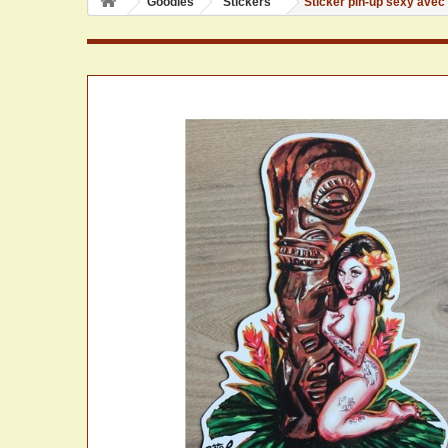
Goodies
Stickers
Sticker pin-up sexy avec t