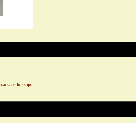
ance dans le temps.