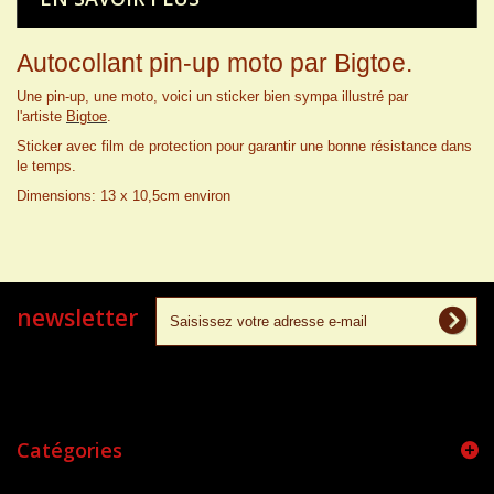
Autocollant pin-up moto par Bigtoe.
Une pin-up, une moto, voici un sticker bien sympa illustré par
l'artiste
Bigtoe
.
Sticker avec film de protection pour garantir une bonne résistance dans
le temps.
Dimensions
: 13 x 10,5cm environ
newsletter
Catégories