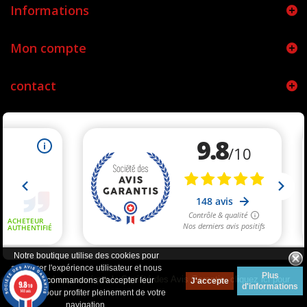
Informations
Mon compte
contact
Notre boutique utilise des cookies pour
améliorer l'expérience utilisateur et nous
Plus
Marchand approuvé par la Société des Avis Garantis,
cliquez ici pour
vous recommandons d'accepter leur
J'accepte
9.8
d'informations
/10
vérifier
.
148 avis
utilisation pour profiter pleinement de votre
navigation.