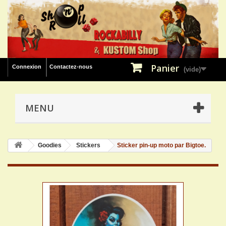
Panier
Connexion
Contactez-nous
(vide)
MENU
Goodies
Stickers
Sticker pin-up moto par Bigtoe.