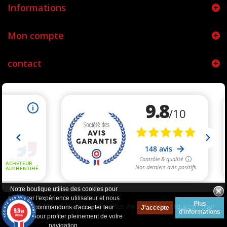
Informations
Mon compte
contact
Notre boutique utilise des cookies pour
améliorer l'expérience utilisateur et nous
Plus
Marchand approuvé par la Société des Avis Garantis,
cliquez ici pour
vous recommandons d'accepter leur
J'accepte
9.8
d'informations
/10
vérifier
.
148 avis
utilisation pour profiter pleinement de votre
navigation.