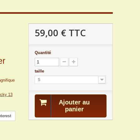
59,00 €
TTC
.
Quantité
er
taille
S
gnifique
ucky 13
Ajouter au
panier
terest