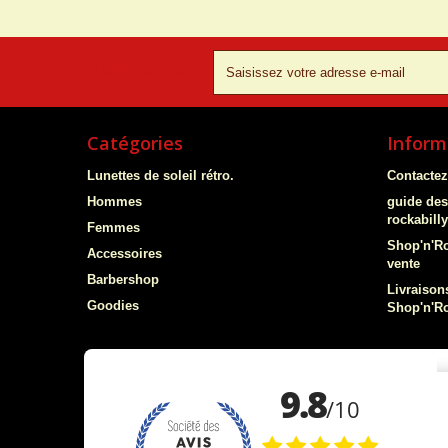
newsletter
Catégories
Inform
Lunettes de soleil rétro.
Contacte
Hommes
guide des
rockabill
Femmes
Shop'n'Ro
Accessoires
vente
Barbershop
Livraisons
Goodies
Shop'n'Ro