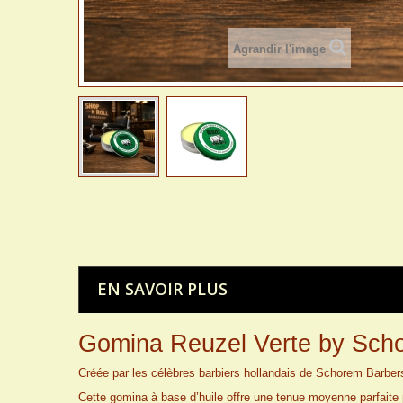
Agrandir l'image
EN SAVOIR PLUS
Gomina Reuzel Verte by Sch
Créée par les célèbres barbiers hollandais de Schorem Barber
Cette gomina à base d’huile offre une tenue moyenne parfaite p