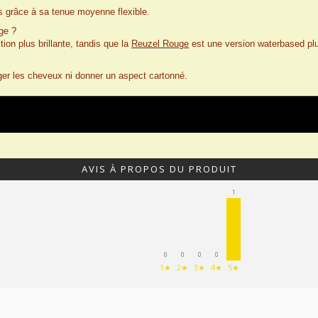
is grâce à sa tenue moyenne flexible.
uge ?
on plus brillante, tandis que la
Reuzel Rouge
est une version waterbased plus
figer les cheveux ni donner un aspect cartonné.
AVIS À PROPOS DU PRODUIT
1
0
0
0
0
1★
2★
3★
4★
5★