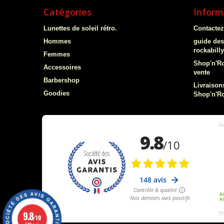
Catégories
Inform
Lunettes de soleil rétro.
Contacte
Hommes
guide des
rockabill
Femmes
Shop'n'Ro
Accessoires
vente
Barbershop
Livraisons
Goodies
Shop'n'Ro
9.8
/10