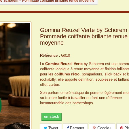
by Schorem – Pommade coiffante brillante tenue moyenne
Gomina Reuzel Verte by Schorem
Pommade coiffante brillante tenue
moyenne
Référence :
G010
La
Gomina Reuzel Verte
by Schorem est une pomm
coiffante iconique à tenue moyenne et finition brillant
pour les
coiffures rétro
, pompadours, slick back et 
rockabilly, elle apporte définition, souplesse et brilla
effet carton.
Son parfum emblématique de pomme légèrement men
sa texture facile à travailler en font une référence
incontournable des barbershops.
en stock
Tweet
Partager
Google+
Pin