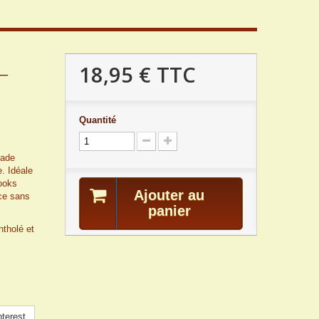
18,95 €
TTC
 –
Quantité
ade
e. Idéale
looks
Ajouter au
nce sans
panier
tholé et
terest