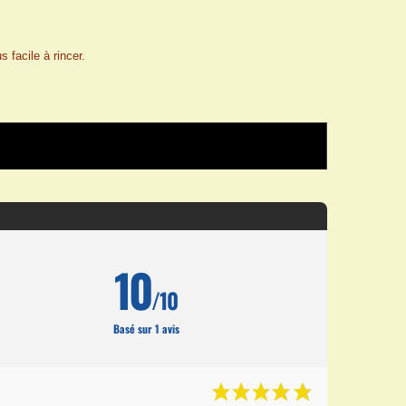
 facile à rincer.
10
/10
Basé sur 1 avis