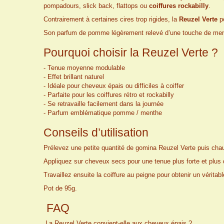
pompadours, slick back, flattops ou
coiffures rockabilly
.
Contrairement à certaines cires trop rigides, la
Reuzel Verte
pe
Son parfum de pomme légèrement relevé d’une touche de menthe
Pourquoi choisir la Reuzel Verte ?
- Tenue moyenne modulable
- Effet brillant naturel
- Idéale pour cheveux épais ou difficiles à coiffer
- Parfaite pour les coiffures rétro et rockabilly
- Se retravaille facilement dans la journée
- Parfum emblématique pomme / menthe
Conseils d’utilisation
Prélevez une petite quantité de gomina Reuzel Verte puis chauf
Appliquez sur cheveux secs pour une tenue plus forte et plus 
Travaillez ensuite la coiffure au peigne pour obtenir un véritab
Pot de 95g.
FAQ
La Reuzel Verte convient-elle aux cheveux épais ?