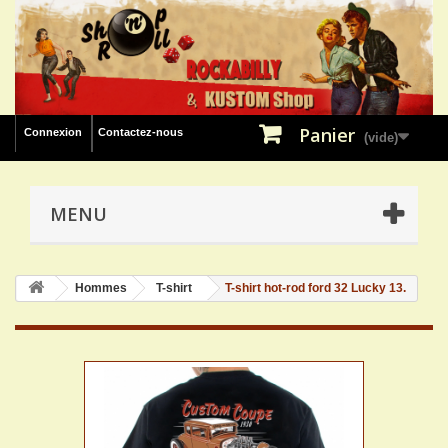
Panier
Connexion
Contactez-nous
(vide)
MENU
Hommes
T-shirt
T-shirt hot-rod ford 32 Lucky 13.