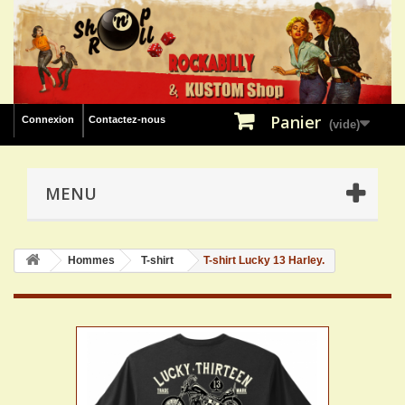
Panier
Connexion
Contactez-nous
(vide)
MENU
Hommes
T-shirt
T-shirt Lucky 13 Harley.